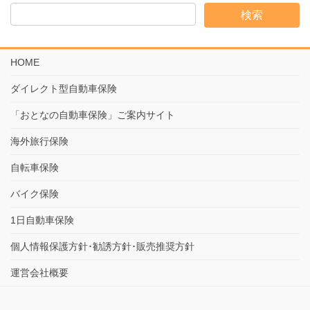
e
er
b
o
o
HOME
k
ダイレクト型自動車保険
「おとなの自動車保険」ご案内サイト
海外旅行保険
自転車保険
バイク保険
1日自動車保険
個人情報保護方針･勧誘方針･販売推奨方針
運営会社概要