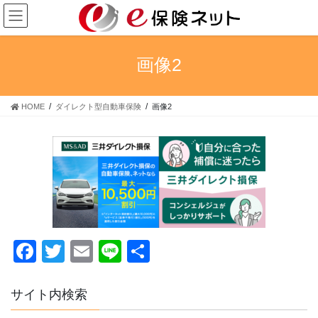
コ
ナ
ン
ビ
テ
ゲ
ン
ー
画像2
ツ
シ
へ
ョ
ス
ン
HOME
ダイレクト型自動車保険
画像2
キ
に
ッ
移
プ
動
F
T
E
Li
共
a
wi
m
n
有
c
tt
ail
e
サイト内検索