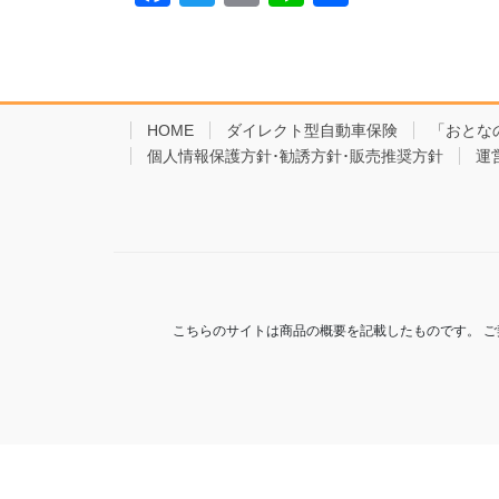
a
wi
m
n
有
c
tt
ail
e
e
er
b
HOME
ダイレクト型自動車保険
「おとな
個人情報保護方針･勧誘方針･販売推奨方針
o
運
o
k
こちらのサイトは商品の概要を記載したものです。 