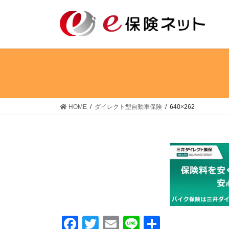
コ
ナ
ン
ビ
テ
ゲ
ン
ー
ツ
シ
へ
ョ
ス
ン
キ
に
ッ
移
HOME
ダイレクト型自動車保険
640×262
プ
動
F
T
E
Li
共