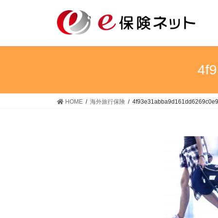
コ
ナ
ン
ビ
テ
ゲ
ン
ー
ツ
シ
へ
ョ
4f
ス
ン
キ
に
ッ
移
HOME
海外旅行保険
4f93e31abba9d161dd6269c0e
プ
動