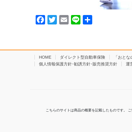
F
T
E
Li
共
a
wi
m
n
有
c
tt
ail
e
e
er
b
HOME
ダイレクト型自動車保険
「おとな
個人情報保護方針･勧誘方針･販売推奨方針
o
運
o
k
こちらのサイトは商品の概要を記載したものです。 