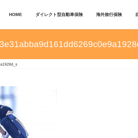
HOME
ダイレクト型自動車保険
海外旅行保険
93e31abba9d161dd6269c0e9a1928
9a1928d_s