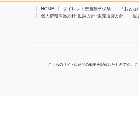
b
HOME
ダイレクト型自動車保険
「おとな
個人情報保護方針･勧誘方針･販売推奨方針
o
運
o
k
こちらのサイトは商品の概要を記載したものです。 