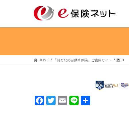
コ
ナ
ン
ビ
テ
ゲ
ン
ー
ツ
シ
へ
ョ
ス
ン
キ
に
ッ
移
HOME
「おとなの自動車保険」ご案内サイト
図10
プ
動
F
T
E
Li
共
a
wi
m
n
有
c
tt
ail
e
e
er