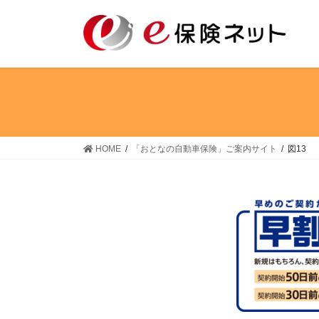
コ
ナ
ン
ビ
テ
ゲ
ン
ー
ツ
シ
へ
ョ
ス
ン
キ
に
ッ
移
HOME
「おとなの自動車保険」ご案内サイト
図13
プ
動