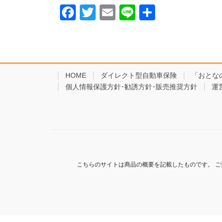
F
T
E
Li
共
a
wi
m
n
有
c
tt
ail
e
e
er
b
HOME
ダイレクト型自動車保険
「おとな
個人情報保護方針･勧誘方針･販売推奨方針
o
運
o
k
こちらのサイトは商品の概要を記載したものです。 