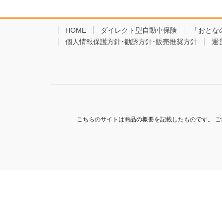
e
er
b
HOME
ダイレクト型自動車保険
「おとな
個人情報保護方針･勧誘方針･販売推奨方針
o
運
o
k
こちらのサイトは商品の概要を記載したものです。 