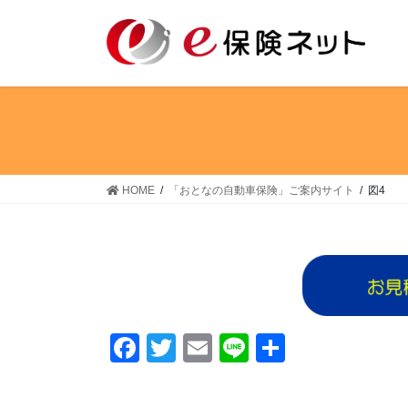
コ
ナ
ン
ビ
テ
ゲ
ン
ー
ツ
シ
へ
ョ
ス
ン
キ
に
ッ
移
HOME
「おとなの自動車保険」ご案内サイト
図4
プ
動
F
T
E
Li
共
a
wi
m
n
有
c
tt
ail
e